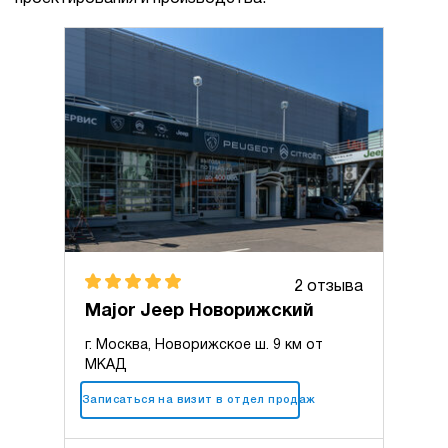
2 отзыва
Major Jeep Новорижский
г. Москва, Новорижское ш. 9 км от
МКАД
+7 (495) 025-10-10
Записаться на визит в отдел продаж