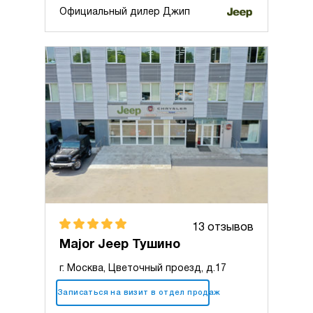
Официальный дилер Джип
13 отзывов
Major Jeep Тушино
г. Москва, Цветочный проезд, д.17
+7 (495) 025-10-10
Записаться на визит в отдел продаж