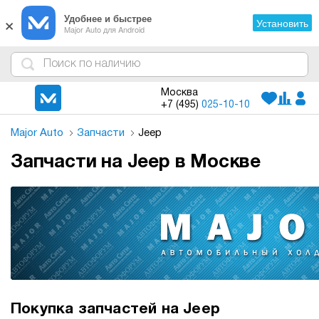
×
Удобнее и быстрее
Установить
Major Auto для Android
4
1
3
2
Москва
+7 (495)
025-10-10
Major Auto
Запчасти
Jeep
Запчасти на Jeep в Москве
Покупка запчастей на Jeep