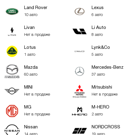
Land Rover
Lexus
10 авто
6 авто
Livan
Li Auto
Нет в продаже
8 авто
Lotus
Lynk&Co
1 авто
5 авто
Mazda
Mercedes-Benz
60 авто
37 авто
MINI
Mitsubishi
Нет в продаже
Нет в продаже
MG
M-HERO
Нет в продаже
2 авто
Nissan
NORDCROSS
14 авто
19 авто