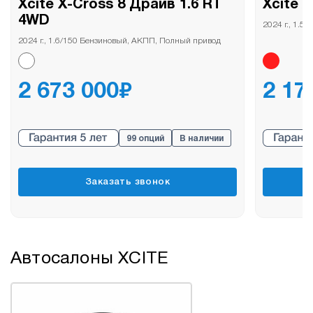
Xcite X-Cross 8 Драйв 1.6 RT
Xcite 
4WD
2024 г., 1.
2024 г., 1.6/150 Бензиновый, АКПП, Полный привод
₽
2 673 000
2 17
99 опций
В наличии
Заказать звонок
Автосалоны XСITE