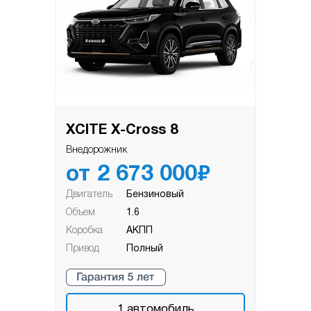
XСITE X-Cross 8
Внедорожник
₽
от
2 673 000
Двигатель
Бензиновый
Объем
1.6
Коробка
АКПП
Привод
Полный
1
автомобиль