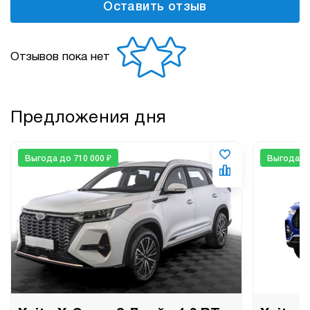
Оставить отзыв
Отзывов пока нет
Предложения дня
Выгода до 710 000 ₽
Выгода до