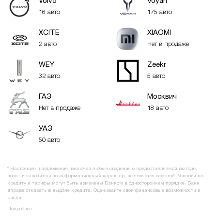
Volvo
Voyah
16 авто
175 авто
XСITE
XIAOMI
2 авто
Нет в продаже
WEY
Zeekr
32 авто
5 авто
ГАЗ
Москвич
Нет в продаже
18 авто
УАЗ
50 авто
* Настоящее предложение, включая любые сведения о предоставляемой выгоде,
носит исключительно информационный характер, не является офертой. Условия по
кредиту и тарифы могут быть изменены Банком в одностороннем порядке. Банк
вправе отказать в выдаче кредита. Оценивайте свои финансовые возможности и
риски.
Подробнее