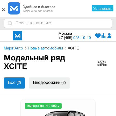
×
Удобнее и быстрее
Установить
Major Auto для Android
4
1
3
2
Москва
+7 (495)
025-10-10
Major Auto
Новые автомобили
XСITE
Модельный ряд
XСITE
Все (2)
Внедорожник (2)
₽
Выгода до 710 000