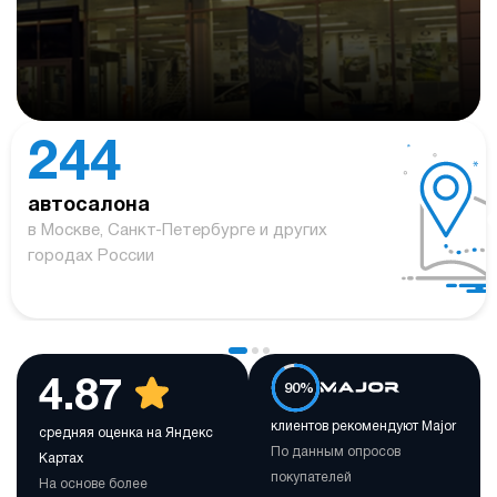
244
автосалона
в Москве, Санкт-Петербурге и других
городах России
4.87
90%
клиентов рекомендуют Major
средняя оценка на Яндекс
По данным опросов
Картах
покупателей
На основе более