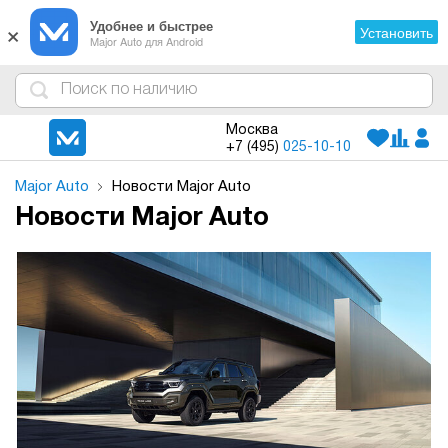
×
Удобнее и быстрее
Установить
Major Auto для Android
4
1
3
2
Москва
+7 (495)
025-10-10
Major Auto
Новости Major Auto
Новости Major Auto