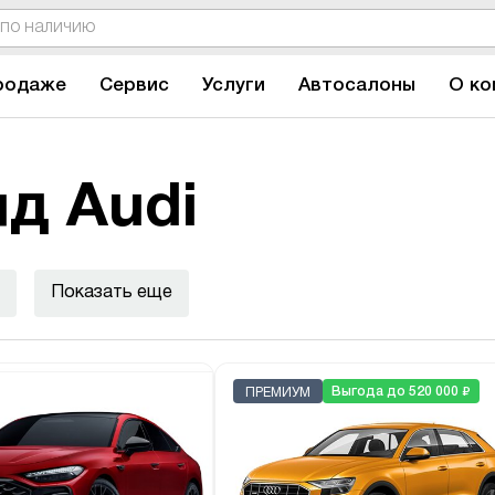
родаже
Сервис
Услуги
Автосалоны
О ко
д Audi
Показать еще
₽
Выгода до 520 000
ПРЕМИУМ