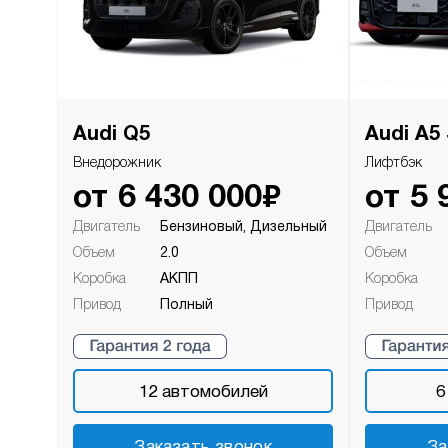
Audi Q5
Audi A5
Внедорожник
Лифтбэк
₽
от
6 430 000
от
5 
Двигатель
Бензиновый, Дизельный
Двигатель
Объем
2.0
Объем
Коробка
АКПП
Коробка
Привод
Полный
Привод
12
автомобилей
6
Заказать звонок
За