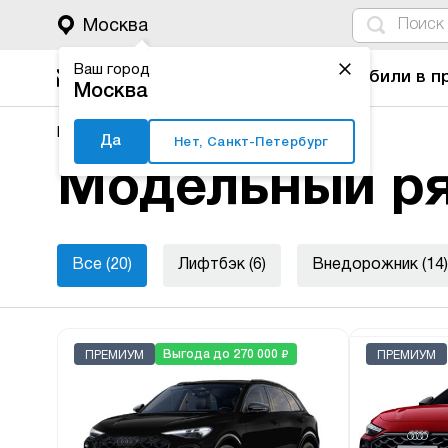
4
1
3
2
Москва
Ваш город
Автомобили в п
Москва
Major Auto
Новые автомобили
Audi
Да
Нет, Санкт-Петербург
Модельный ря
Все (20)
Лифтбэк (6)
Внедорожник (14)
₽
Выгода до 270 000
ПРЕМИУМ
ПРЕМИУМ