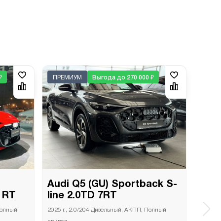
₽
ПРЕМИУМ
Выгода до 270 000 ₽
ПРЕ
Audi Q5 (GU) Sportback S-
Audi
0 RT
line 2.0TD 7RT
line
Полный
2025 г., 2.0/204 Дизельный, АКПП, Полный
2025 г.