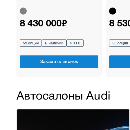
₽
8 430 000
8 53
52 опции
В наличии
с ПТС
55 опций
Заказать звонок
Автосалоны Audi