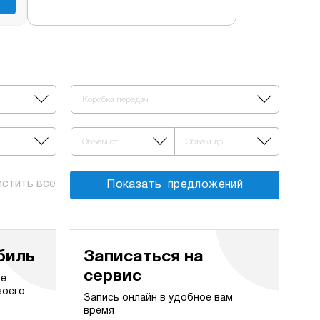
Коробка передач
Объём от
Объём до
истить всё
Показать
предложений
биль
Записаться на
сервис
те
воего
Запись онлайн в удобное вам
время