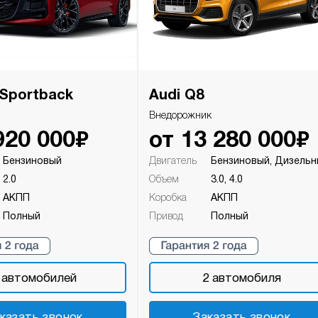
 Sportback
Audi Q8
Внедорожник
₽
₽
920 000
от
13 280 000
Бензиновый
Двигатель
Бензиновый, Дизель
2.0
Объем
3.0, 4.0
АКПП
Коробка
АКПП
Полный
Привод
Полный
автомобилей
2
автомобиля
казать звонок
Заказать звонок