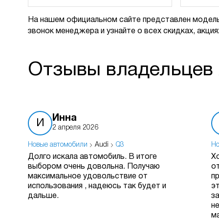
На нашем официальном сайте представлен модель
звонок менеджера и узнайте о всех скидках, акциях
Отзывы владельцев 
Инна
И
2 апреля 2026
Новые автомобили
Audi
Q3
Но
Долго искала автомобиль. В итоге
Х
выбором очень довольна. Получаю
о
максимальное удовольствие от
п
использования , надеюсь так будет и
э
дальше.
з
н
м