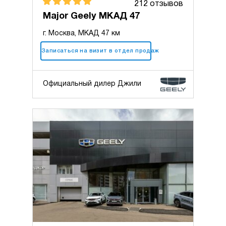
212 отзывов
Major Geely МКАД 47
г. Москва, МКАД 47 км
+7 (495) 025-10-10
Записаться на визит в отдел продаж
Официальный дилер Джили