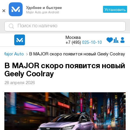
×
Удобнее и быстрее
Установить
Major Auto для Android
4
1
3
2
Москва
+7 (495)
025-10-10
 Major Auto
В MAJOR скоро появится новый Geely Coolray
В MAJOR скоро появится новый
Geely Coolray
28 апреля 2026