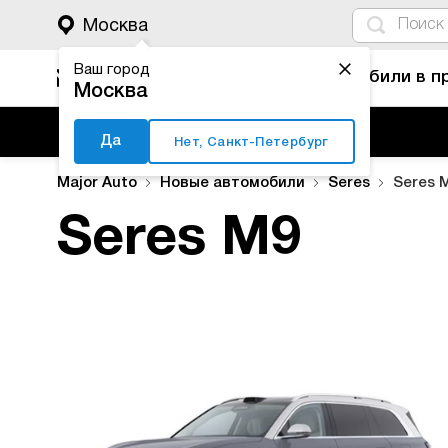
4
1
3
2
Москва
Ваш город
Автомобили в п
Москва
Да
Нет, Санкт-Петербург
Major Auto
Новые автомобили
Seres
Seres 
Seres M9