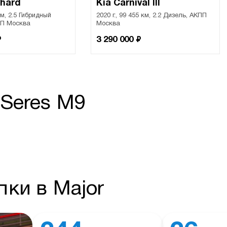
phard
Kia Carnival III
 км, 2.5 Гибридный
2020 г., 99 455 км, 2.2 Дизель, АКПП
ПП Москва
Москва
₽
₽
3 290 000
Seres M9
ки в Major