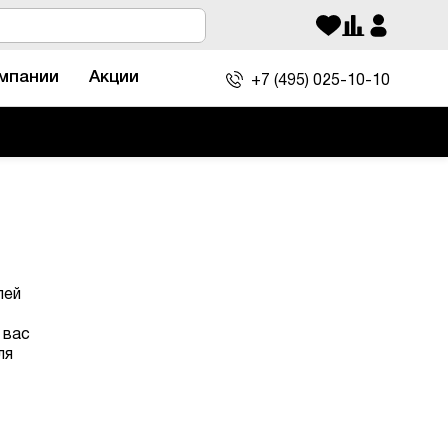
мпании
Акции
+7 (495)
025-10-10
лей
 вас
ля