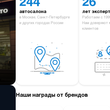
244
26
автосалона
лет экспер
й
в Москве, Санкт-Петербурге
Работаем с 199
и других городах России
Нам доверяют 
клиентов
Наши награды от брендов