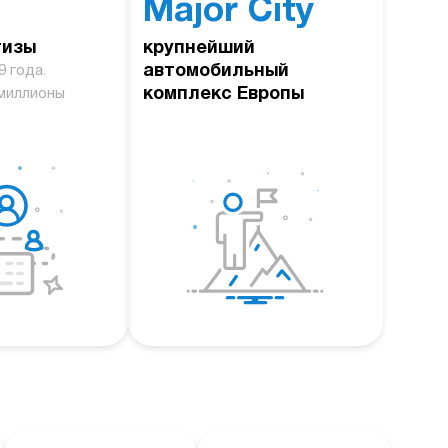
Major City
тизы
крупнейший
автомобильный
9 года.
комплекс Европы
миллионы