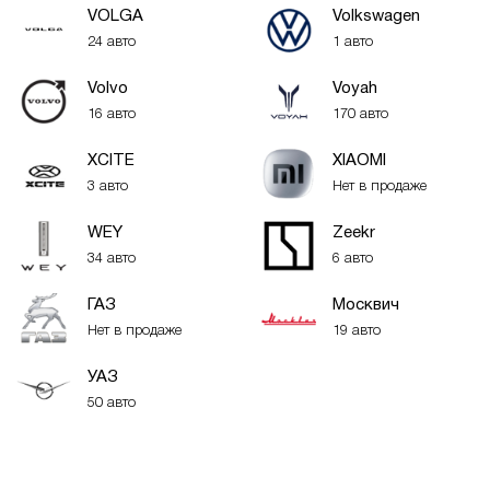
VOLGA
Volkswagen
24 авто
1 авто
Volvo
Voyah
16 авто
170 авто
XСITE
XIAOMI
3 авто
Нет в продаже
WEY
Zeekr
34 авто
6 авто
ГАЗ
Москвич
Нет в продаже
19 авто
УАЗ
50 авто