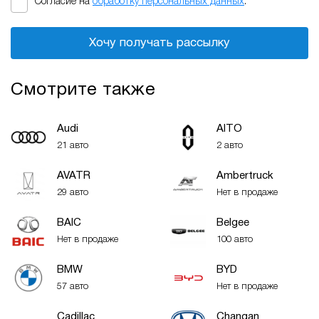
Согласие на
обработку персональных данных
.
Хочу получать рассылку
Смотрите также
Audi
AITO
21 авто
2 авто
AVATR
Ambertruck
29 авто
Нет в продаже
BAIC
Belgee
Нет в продаже
100 авто
BMW
BYD
57 авто
Нет в продаже
Cadillac
Changan