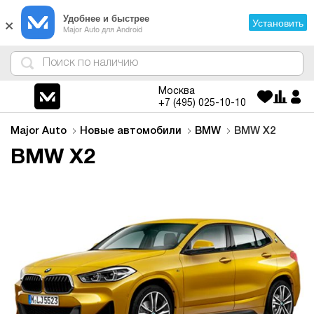
×
Удобнее и быстрее
Установить
Major Auto для Android
4
1
3
2
Москва
+7 (495)
025-10-10
Major Auto
Новые автомобили
BMW
BMW X2
BMW X2