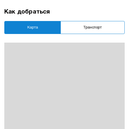
ожидаемой, но всё рав
выше тех, что предлага
другие "перекупы". На
Как добраться
следующий день уже б
готовы документы,
оставалосись какие-то
Карта
Транспорт
формальности. и за 2 ч
сделка закрылась, день
выдали сразу. Попыток
снизить цену не было Ещё
раз спасибо Евгений
Бондаренко за отличну
работу.