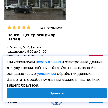
147 отзывов
Чанган Центр Мэйджор
Запад
г. Москва, МКАД 47 км
ежедневно с 8.00 до 21.00
продажи с 9.00 до 21.02
Мы используем
набор данных
и электронные данные
+7 (495) 025-10-10
для улучшения работы сайта. Оставаясь на сайте, вы
соглашаетесь с
условиями
обработки данных.
Запретить обработку данных можно в настройках
Записаться на визит в отдел продаж
вашего браузера.
Принять
Чанган Центр Мэйджор
Запад