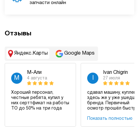
запчасти онлайн
Отзывы
Яндекс.Карты
Google Maps
Semen Sergienko
М-Али
Ivan Chigrin
S
2 июля
М
I
4 августа
27 июля
Отличный салон!
Хороший персонал,
сдавал машину, куплен
честные ребята, купил у
здесь же у уже ушедше
них серттфикат на работы
бренда. Первичный
ТО до 50% на три года
осмотр прошёл быстро
спустя пару часов
Показать полностью
менеджер Евгений
Бондаренко перезвонил
озвучил цену. Цена был
чуть ниже моей