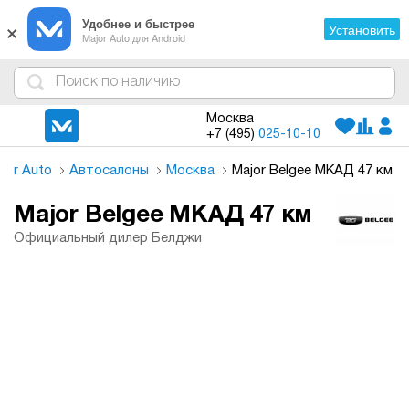
×
Удобнее и быстрее
Установить
Major Auto для Android
4
1
3
2
Москва
+7 (495)
025-10-10
jor Auto
Автосалоны
Москва
Major Belgee МКАД 47 км
Major Belgee МКАД 47 км
Официальный дилер Белджи