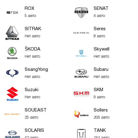
ROX
SENAT
5 авто
4 авто
SITRAK
Seres
Нет авто
8 авто
ŠKODA
Skywell
Нет авто
Нет авто
SsangYong
Subaru
Нет авто
Нет авто
Suzuki
SKM
Нет авто
9 авто
SOUEAST
Sollers
25 авто
205 авто
SOLARIS
TANK
42 авто
154 авто