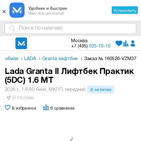
×
Удобнее и быстрее
Установить
Major Auto для Android
4
1
3
2
Москва
+7 (495)
025-10-10
томобиля
LADA
Granta лифтбек
Заказ № 160526-VZM37
Lada Granta II Лифтбек Практик
(5DC) 1.6 MT
2026 г., 1.6/90 бенз. МКПП, передний
В наличии
В Москве
В избранное
В сравнение