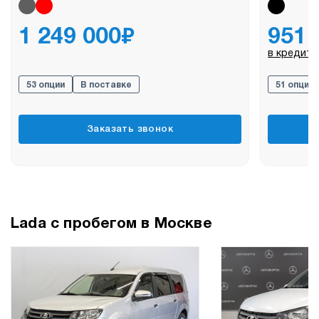
₽
1 249 000
951 
в кредит 
53 опции
В поставке
51 опция
Заказать звонок
Lada с пробегом в Москве