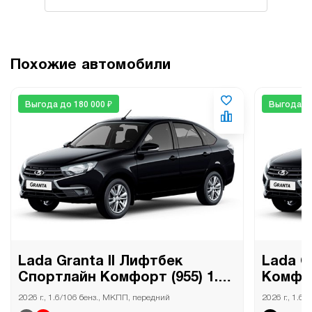
Похожие автомобили
Выгода до 180 000 ₽
Выгода до
Lada Granta II Лифтбек
Lada G
Спортлайн Комфорт (955) 1.6
Комфор
MT
2026 г., 1.6/106 бенз., МКПП, передний
2026 г., 1.6