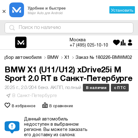
×
Удобнее и быстрее
Установить
Major Auto для Android
4
1
3
2
Москва
+7 (495)
025-10-10
одбор автомобиля
BMW
X1
Заказ № 180226-BMWM02
BMW X1 (U11/U12) xDrive25i M
Sport 2.0 RT в Санкт-Петербурге
2025 г., 2.0/204 бенз. АКПП, полный
В наличии
с ПТС
В Санкт-Петербурге
В избранное
В сравнение
Данный автомобиль
недоступен в выбранном
регионе.
Вы можете заказать
его доставку из салона: