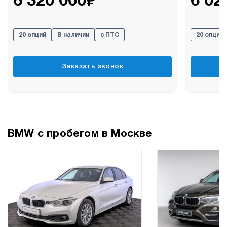
6 320 000
6 02
20 опций
В наличии
с ПТС
20 опций
Заказать звонок
BMW с пробегом в Москве