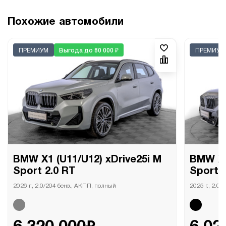
Похожие автомобили
ПРЕМИУМ
Выгода до 80 000 ₽
ПРЕМИУМ
BMW X1 (U11/U12) xDrive25i M
BMW X1
Sport 2.0 RT
Sport 
2026 г., 2.0/204 бенз., АКПП, полный
2025 г., 2.0
₽