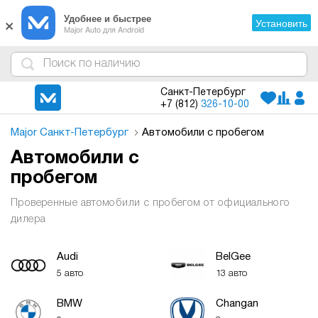
×
Удобнее и быстрее
Установить
Major Auto для Android
4
1
3
2
Санкт-Петербург
+7 (812)
326-10-00
Major Санкт-Петербург
Автомобили с пробегом
Автомобили с
пробегом
Проверенные автомобили с пробегом от официального
дилера
Audi
BelGee
5 авто
13 авто
BMW
Changan