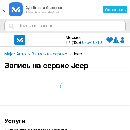
×
Удобнее и быстрее
Установить
Major Auto для Android
4
1
3
2
Москва
+7 (495)
025-10-10
Major Auto
Запись на сервис
Jeep
Запись на сервис Jeep
Услуги