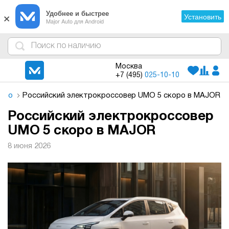
×
Удобнее и быстрее
Установить
Major Auto для Android
4
1
3
2
Москва
+7 (495)
025-10-10
Auto
Российский электрокроссовер UMO 5 скоро в MAJOR
Российский электрокроссовер
UMO 5 скоро в MAJOR
8 июня 2026