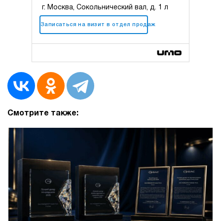
г. Москва, Сокольнический вал, д. 1 л
+7 (495) 183-57-42
Записаться на визит в отдел продаж
Смотрите также: