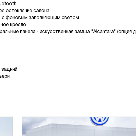
uetooth
е остекление салона
nt с фоновым заполняющим светом
тное кресло
льные панели - искусственная замша "Alcantara" (опция 
 задний
вери