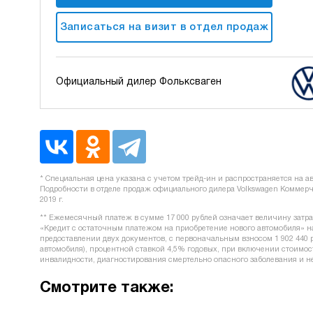
Записаться на визит в отдел продаж
Официальный дилер Фольксваген
* Специальная цена указана с учетом трейд-ин и распространяется на авт
Подробности в отделе продаж официального дилера Volkswagen Коммерче
2019 г.
** Ежемесячный платеж в сумме 17 000 рублей означает величину затра
«Кредит с остаточным платежом на приобретение нового автомобиля» на п
предоставлении двух документов, с первоначальным взносом 1 902 440 ру
автомобиля), процентной ставкой 4,5% годовых, при включении стоимос
инвалидности, диагностирования смертельно опасного заболевания и н
Смотрите также: