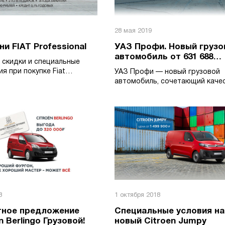
28 мая 2019
ни FIAT Professional
УАЗ Профи. Новый грузо
автомобиль от 631 688
 скидки и специальные
рублей.
я при покупке Fiat
УАЗ Профи — новый грузовой
автомобиль, сочетающий каче
грузовика и внедорожника с
комфортом легкового автомоб
8
1 октября 2018
тное предложение
Специальные условия на
n Berlingo Грузовой!
новый Citroen Jumpy