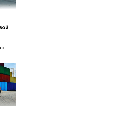
вой
ства
иля.