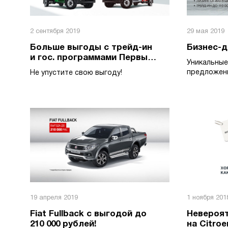
2 сентября 2019
29 мая 2019
Больше выгоды с трейд-ин
Бизнес-д
и гос. программами Первый
Уникальные
и Семейный автомобиль
предложени
Не упустите свою выгоду!
Doblo
19 апреля 2019
1 ноября 201
Fiat Fullback с выгодой до
Невероя
210 000 рублей!
на Citroe