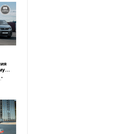
ния
му
.*