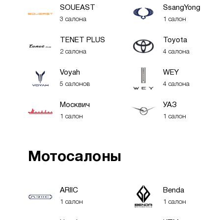
SOUEAST
SsangYong
3 салона
1 салон
TENET PLUS
Toyota
2 салона
4 салона
Voyah
WEY
5 салонов
4 салона
Москвич
УАЗ
1 салон
1 салон
Мотосалоны
ARIIC
Benda
1 салон
1 салон