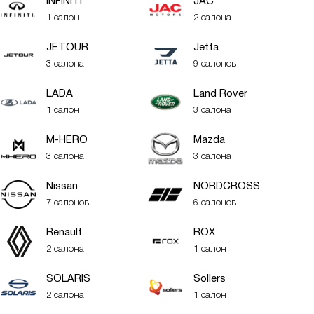
INFINITI
JAC
1 салон
2 салона
JETOUR
Jetta
3 салона
9 салонов
LADA
Land Rover
1 салон
3 салона
M-HERO
Mazda
3 салона
3 салона
Nissan
NORDCROSS
7 салонов
6 салонов
Renault
ROX
2 салона
1 салон
SOLARIS
Sollers
2 салона
1 салон