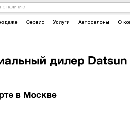
родаже
Сервис
Услуги
Автосалоны
О ко
иальный дилер Datsun
арте
в Москве