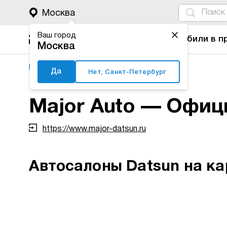
4
1
3
2
Москва
Ваш город
Автомобили в п
Москва
Major Auto
Автосалоны
Datsun
Да
Нет, Санкт-Петербург
Major Auto — Офиц
https://www.major-datsun.ru
Автосалоны Datsun на к