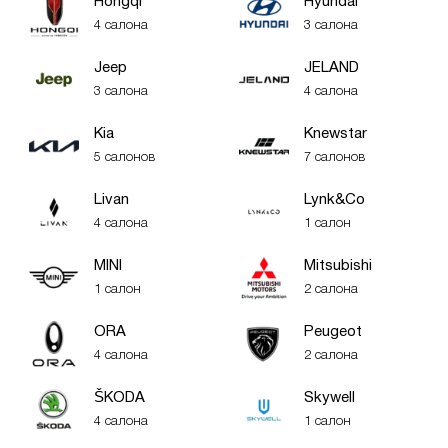
Hongqi
Hyundai
4 салона
3 салона
Jeep
JELAND
3 салона
4 салона
Kia
Knewstar
5 салонов
7 салонов
Livan
Lynk&Co
4 салона
1 салон
MINI
Mitsubishi
1 салон
2 салона
ORA
Peugeot
4 салона
2 салона
ŠKODA
Skywell
4 салона
1 салон