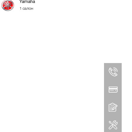
Yamaha
1 салон