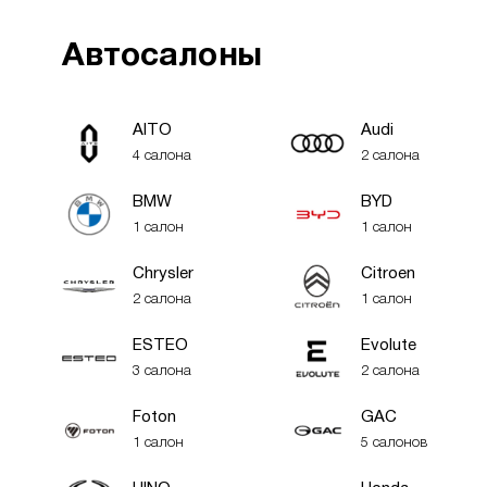
Автосалоны
AITO
Audi
4 салона
2 салона
BMW
BYD
1 салон
1 салон
Chrysler
Citroen
2 салона
1 салон
ESTEO
Evolute
3 салона
2 салона
Foton
GAC
1 салон
5 салонов