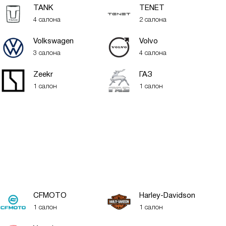
TANK
TENET
4 салона
2 салона
Volkswagen
Volvo
3 салона
4 салона
Zeekr
ГАЗ
1 салон
1 салон
CFMOTO
Harley-Davidson
1 салон
1 салон