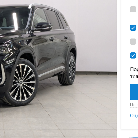
По
те
Плю
Оц