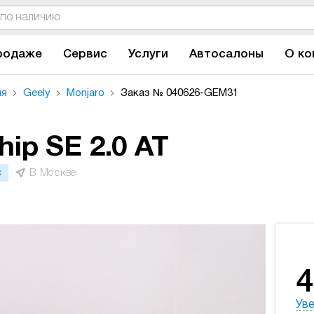
родаже
Сервис
Услуги
Автосалоны
О ко
ля
Geely
Monjaro
Заказ № 040626-GEM31
hip SE 2.0 AT
В Москве
С
4
Уве