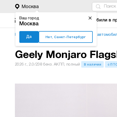
4
1
3
2
Москва
Ваш город
Автомобили в п
Москва
Major Auto
Новые автомобили
Подбор автомоби
Да
Нет, Санкт-Петербург
Geely Monjaro Flags
2026 г., 2.0/238 бенз. АКПП, полный
В наличии
с ПТ