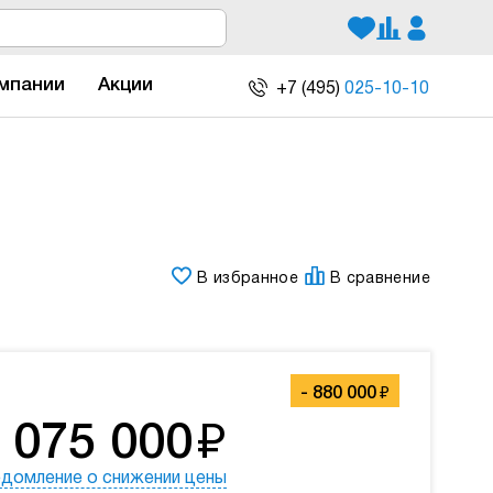
мпании
Акции
+7 (495)
025-10-10
В избранное
В сравнение
₽
-
880 000
₽
 075 000
домление о снижении цены